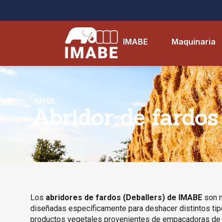
IMABE
Maquinaria
IMABE
Abridor de fardos
Los
abridores de fardos (
Deballers
) de IMABE
son 
diseñadas específicamente para deshacer distintos ti
productos vegetales provenientes de empacadoras de