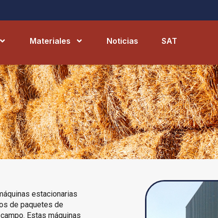
Materiales
Noticias
SAT
máquinas estacionarias
pos de paquetes de
 campo. Estas máquinas