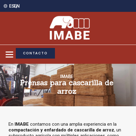
ES /
EN
CONTACTO
IMABE
Prensas para cascarilla de
arroz
En
IMABE
contamos con una amplia experiencia en la
compactación y enfardado de cascarilla de arroz
, un
subproducto agrícola con múltiples aplicaciones, como