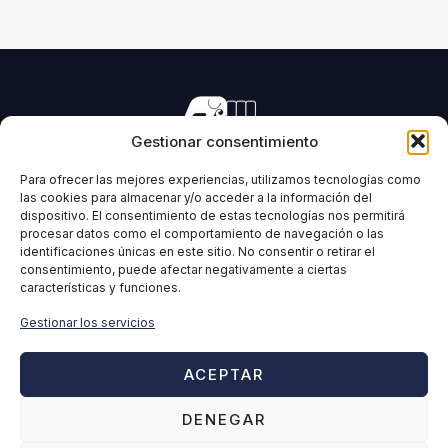
Gestionar consentimiento
Manufacturing of machinery for pressing all types of
forage and biomass.
Para ofrecer las mejores experiencias, utilizamos tecnologías como
las cookies para almacenar y/o acceder a la información del
dispositivo. El consentimiento de estas tecnologías nos permitirá
procesar datos como el comportamiento de navegación o las
identificaciones únicas en este sitio. No consentir o retirar el
IMABE
INFORMATION
consentimiento, puede afectar negativamente a ciertas
características y funciones.
Home
Legal Notice
IMABE
Privacy Policy
Gestionar los servicios
Solutions for forage and
Cookies Policy
biomass
Quality policy
ACEPTAR
Contact
Ethical Channel
DENEGAR
Disclaimer