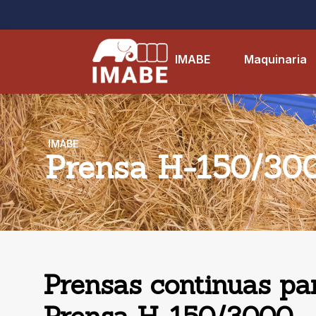
IMABE
Maquinaria
IMABE
Prensa H-150/30
Prensas continuas par