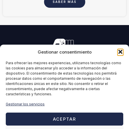
SABER MÁS
Gestionar consentimiento
Fabricación de maquinaria para el prensado de todo tipo
de forrajes y biomasas.
Para ofrecer las mejores experiencias, utilizamos tecnologías como
las cookies para almacenar y/o acceder a la información del
dispositivo. El consentimiento de estas tecnologías nos permitirá
procesar datos como el comportamiento de navegación o las
identificaciones únicas en este sitio. No consentir o retirar el
IMABE
INFORMACIÓN
consentimiento, puede afectar negativamente a ciertas
características y funciones.
Inicio
Aviso Legal
IMABE
Política de Privacidad
Gestionar los servicios
Maquinaria
Política de Cookies
Noticias
Política de calidad
ACEPTAR
Contacto
Canal Ético